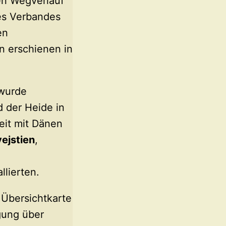
en Wegverlauf
es Verbandes
en
 erschienen in
 wurde
 der Heide in
eit mit Dänen
ejstien
,
lierten.
Übersichtkarte
gung über