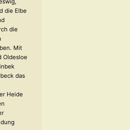
eswig,
d die Elbe
nd
ch die
h
ben. Mit
d Oldesloe
inbek
übeck das
er Heide
en
er
ndung