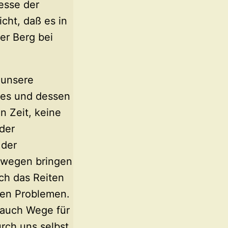
esse der
cht, daß es in
er Berg bei
 unsere
des und dessen
n Zeit, keine
der
 der
rwegen bringen
ch das Reiten
hen Problemen.
 auch Wege für
rch uns selbst,