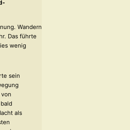
d-
hnung. Wandern
r. Das führte
ies wenig
te sein
wegung
 von
 bald
dacht als
sten