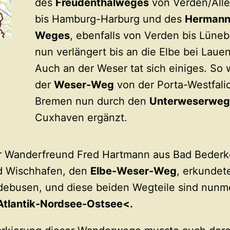
des
Freudenthalweges
von Verden/Alle
bis Hamburg-Harburg und des
Hermann-
Weges
, ebenfalls von Verden bis Lüneb
nun verlängert bis an die Elbe bei Laue
Auch an der Weser tat sich einiges. So
der
Weser-Weg
von der Porta-Westfali
Bremen nun durch den
Unterweserweg
Cuxhaven ergänzt.
er Wanderfreund Fred Hartmann aus Bad Beder
d Wischhafen, den
Elbe-Weser-Weg
, erkundet
ebusen, und diese beiden Wegteile sind nunm
tlantik-Nordsee-Ostsee<.