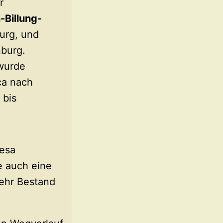
r
Billung-
urg, und
nburg.
 wurde
ca nach
bis
kesa
e auch eine
ehr Bestand