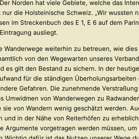
 Norden hat viele Gebiete, welche das Inter
nur die Holsteinische Schweiz. „Wir wussten ni
esen im Streckenbuch des E 1, E 6 auf dem Parin
Eintragung ausliegt.
ese Wanderwege weiterhin zu betreuen, wie dies
enamtlich von den Wegewarten unseres Verban
es gilt den Bestand zu sichern. In der heutige
ufwand für die ständigen Überholungsarbeiten 
ndere Gefahren. Die zunehmende Verstraßung
t, das Umwidmen von Wanderwegen zu Radwande
e sie von Wandern wenig geschätzt werden. Au
n und in der Nähe von Reiterhöfen zu erheblic
re Argumente vorgetragen werden müssen, um
n Wichtig dafür ist das Nutzen unserer Wege du