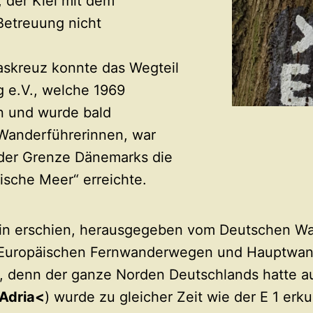
 der Kiel mit dem
Betreuung nicht
skreuz konnte das Wegteil
 e.V., welche 1969
n und wurde bald
 Wanderführerinnen, war
n der Grenze Dänemarks die
sche Meer“ erreichte.
in erschien, herausgegeben vom Deutschen Wa
n Europäischen Fernwanderwegen und Hauptwa
r, denn der ganze Norden Deutschlands hatte a
Adria<
) wurde zu gleicher Zeit wie der E 1 erk