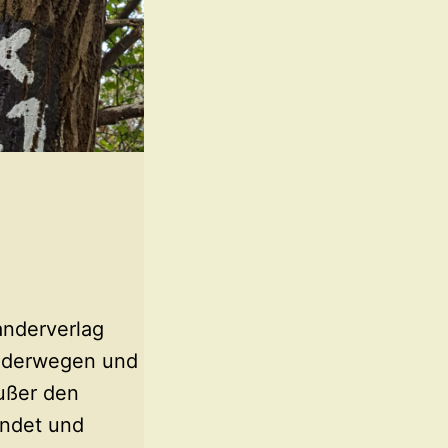
nderverlag
nderwegen und
ußer den
undet und