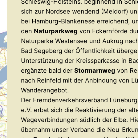
Schleswig-Holsteins, beginnend in Schl
sich zur Nordsee wendend (Meldorf) un
bei Hamburg-Blankenese erreichend, u
den
Naturparkweg
von Eckernförde dur
Naturparke Westensee und Aukrug nac
Bad Segeberg der Öffentlichkeit überge
Unterstützung der Kreissparkasse in Ba
ergänzte bald der
Stormarnweg
von Re
nach Reinfeld mit der Anbindung von L
Wanderangebot.
Der Fremdenverkehrsverband Lüneburg
e.V. erbat sich die Reaktivierung der alt
Wegeverbindungen südlich der Elbe. Hi
übernahm unser Verband die Neu-Erku