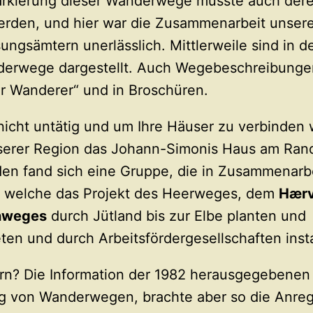
rkierung dieser Wanderwege musste auch der
erden, und hier war die Zusammenarbeit unser
gsämtern unerlässlich. Mittlerweile sind in d
erwege dargestellt. Auch Wegebeschreibungen
r Wanderer“ und in Broschüren.
nicht untätig und um Ihre Häuser zu verbinden
serer Region das Johann-Simonis Haus am Rand
en fand sich eine Gruppe, die in Zusammenarb
, welche das Projekt des Heerweges, dem
Hærv
nweges
durch Jütland bis zur Elbe planten und
 und durch Arbeitsfördergesellschaften instal
n? Die Information der 1982 herausgegebenen 
ung von Wanderwegen, brachte aber so die Anre