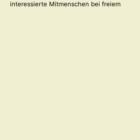
interessierte Mitmenschen bei freiem
Eintritt in der Ida-Ehre Schule, Olivet-
Allee 4-6, 23843 Bad Oldesloe rund
um…
11. März 2018